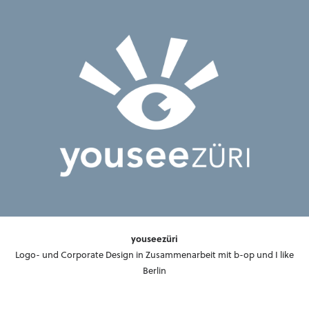
youseezüri
Logo- und Corporate Design in Zusammenarbeit mit b-op und I like
Berlin